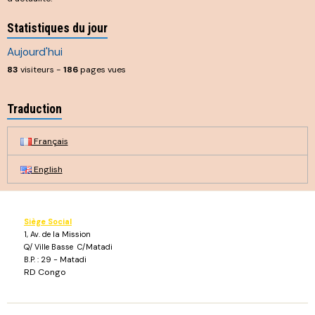
Statistiques du jour
Aujourd'hui
83
visiteurs -
186
pages vues
Traduction
Français
English
Siège Social
1, Av. de la Mission
Q/ Ville Basse C/Matadi
B.P. : 29 - Matadi
RD Congo