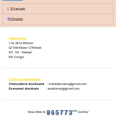
Français
English
Siège Social
1, Av. de la Mission
Q/ Ville Basse C/Matadi
B.P. : 29 - Matadi
RD Congo
Contacts importants
:
Chancellerie diocésaine
: matadiecclesia@gmail.com
Economat diocésain
: ecodiomat@gmail.com
ème
Vous êtes le
visiteur