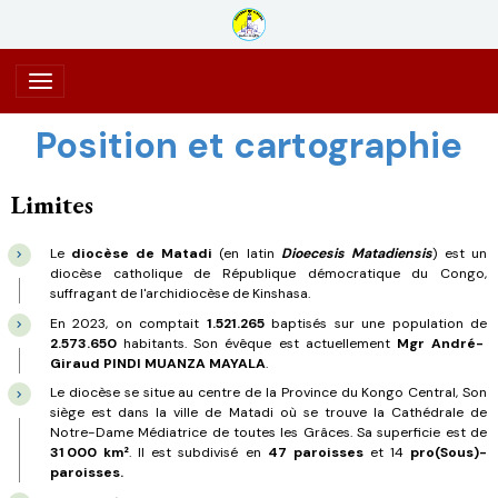
Position et cartographie
Limites
Le
diocèse de Matadi
(en latin
Dioecesis Matadiensis
) est un
diocèse catholique de République démocratique du Congo,
suffragant de l'archidiocèse de Kinshasa.
En 2023, on comptait
1.521.265
baptisés sur une population de
2.573.650
habitants. Son évêque est actuellement
Mgr André-
Giraud PINDI MUANZA MAYALA
.
Le diocèse se situe au centre de la Province du Kongo Central, Son
siège est dans la ville de Matadi où se trouve la Cathédrale de
Notre-Dame Médiatrice de toutes les Grâces. Sa superficie est de
31 000 km²
. Il est subdivisé en
47 paroisses
et 14
pro(Sous)-
paroisses.