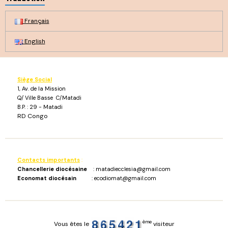
Français
English
Siège Social
1, Av. de la Mission
Q/ Ville Basse C/Matadi
B.P. : 29 - Matadi
RD Congo
Contacts importants
:
Chancellerie diocésaine
: matadiecclesia@gmail.com
Economat diocésain
: ecodiomat@gmail.com
ème
Vous êtes le
visiteur