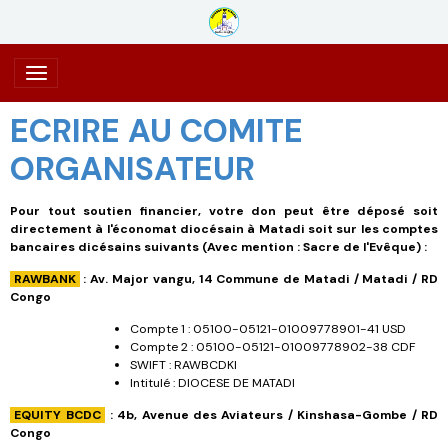
ECRIRE AU COMITE
ORGANISATEUR
Pour tout soutien financier, votre don peut être déposé soit
directement à l'économat diocésain à Matadi soit sur les comptes
bancaires dicésains suivants (Avec mention : Sacre de l'Evêque) :
RAWBANK
: Av. Major vangu, 14 Commune de Matadi / Matadi / RD
Congo
Compte 1 : 05100-05121-01009778901-41 USD
Compte 2 : 05100-05121-01009778902-38 CDF
SWIFT : RAWBCDKI
Intitulé : DIOCESE DE MATADI
EQUITY BCDC
: 4b, Avenue des Aviateurs / Kinshasa-Gombe / RD
Congo