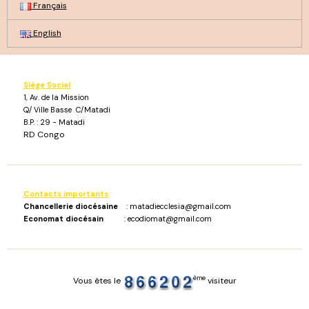
Français
English
Siège Social
1, Av. de la Mission
Q/ Ville Basse C/Matadi
B.P. : 29 - Matadi
RD Congo
Contacts importants
:
Chancellerie diocésaine
: matadiecclesia@gmail.com
Economat diocésain
: ecodiomat@gmail.com
ème
Vous êtes le
visiteur