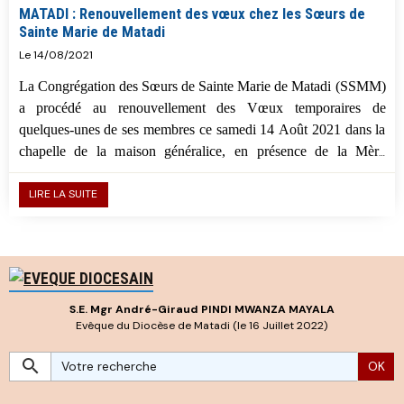
MATADI : Renouvellement des vœux chez les Sœurs de
Sainte Marie de Matadi
Le 14/08/2021
La Congrégation des Sœurs de Sainte Marie de Matadi (SSMM)
a procédé au renouvellement des Vœux temporaires de
quelques-unes de ses membres ce samedi 14 Août 2021 dans la
chapelle de la maison généralice, en présence de la Mère
Générale de cette congrégation, la Révérende sœur Marie
BIZENGA.
LIRE LA SUITE
S.E. Mgr André-Giraud PINDI MWANZA MAYALA
Evêque du Diocèse de Matadi (le 16 Juillet 2022)
OK