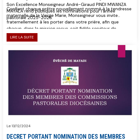
Son Excellence Monseigneur André-Giraud PINDI MWANZA
Confiant chaque prêtre nouvellement nommé à la tendresse
MAYALA rend publiques les nominations pour l’année
maternelle de la Vierge Marie, Monseigneur vous invite
pastorale 2025-2026.
fraternellement à les porter dans votre prière, afin que
chacun, dans la mission reçue, soit fidèle serviteur de
l’Évangile et grand artisan de paix au cœur de
LIRE LA SUITE
nos communautés.
Le 13/12/2024
DECRET PORTANT NOMINATION DES MEMBRES