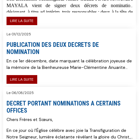
MAYALA vient de signer deux décrets de nomination
désignant, à titre ad intérim, trois responsables : deux à la tête de
la Caritas-Développement et un à la direction de l’École
LIRE LA SUITE
Diocésaine
Espérance
pour les sourds-muets.
Le 01/12/2025
PUBLICATION DES DEUX DECRETS DE
NOMINATION
En ce 1er décembre, date marquant la célébration joyeuse de
la mémoire de la Bienheureuse Marie-Clémentine Anuarite
Nengapeta, Son Excellence Mgr André-Giraud PINDI, évêque
LIRE LA SUITE
de Matadi, a procédé à la signature de deux décrets de
nomination portant sur d’importants offices au sein du
Le 06/08/2025
diocèse.
Voici leur teneur :
DECRET PORTANT NOMINATIONS A CERTAINS
OFFICES
Chers Frères et Sœurs,
En ce jour où l’Église célèbre avec joie la Transfiguration de
Notre Seigneur, lumière éclatante révélant la gloire du Christ,