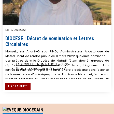
Le 12/03/2022
DIOCESE : Décret de nomination et Lettres
Circulaires
Monseigneur André-Giraud PINDI, Administrateur Apostolique de
Matadi, vient de rendre public ce 11 mars 2022 quelques nominations
des prêtres dans le Diocèse de Matadi, "étant donné l'urgence de
DECRET DE NOMINATION
(238.95 Ko)
répondre à certaines exigences pastorales". Il a signé également deux
LETTRE CIRCULAIRE
(389.39 Ko)
lettres circulaires, l'une portant sur la prière diocésaine dans l'attente
de la nomination d'un évêque pour le diocèse de Matadi et, l'autre, sur
la Visite pastorale du Saint Père le Pape François en RD Congo en
communiquant quelques dispositions pratiques pour le diocèse de
LIRE LA SUITE
Matadi.