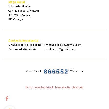
Siège Social
1, Av. de la Mission
Q/ Ville Basse C/Matadi
B.P. : 29 - Matadi
RD Congo
Contacts importants
:
Chancellerie diocésaine
: matadiecclesia@gmail.com
Economat diocésain
: ecodiomat@gmail.com
ème
Vous êtes le
visiteur
© diocesedematadi. Tous droits réservés.