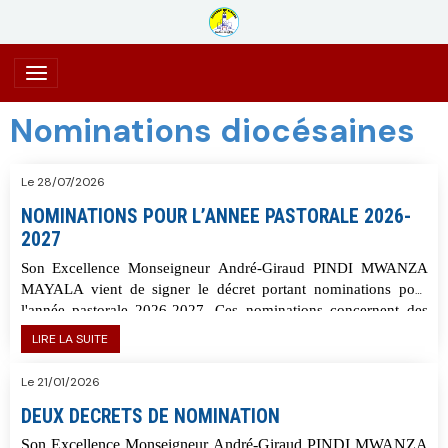
Nominations diocésaines
Le 28/07/2026
NOMINATIONS POUR L’ANNEE PASTORALE 2026-
2027
Son Excellence Monseigneur André-Giraud PINDI MWANZA
MAYALA vient de signer le décret portant nominations pour
l'année pastorale 2026-2027. Ces nominations concernent des
prêtres ainsi que des séminaristes appelés à de
LIRE LA SUITE
nouvelles affectations. Tout en leur souhaitant un ministère
fécond et une formation fructueuse, nous invitons tous les fidèles
Le 21/01/2026
de notre diocèse à les porter la prière, afin que, par l'intercession
DEUX DECRETS DE NOMINATION
de la Très Sainte Vierge Marie, le Seigneur les accompagne et les
fortifie dans l'accomplissement de la mission qui leur est confiée.
Son Excellence Monseigneur André-Giraud PINDI MWANZA