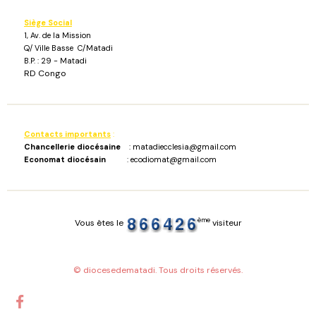
Siège Social
1, Av. de la Mission
Q/ Ville Basse C/Matadi
B.P. : 29 - Matadi
RD Congo
Contacts importants
:
Chancellerie diocésaine
: matadiecclesia@gmail.com
Economat diocésain
: ecodiomat@gmail.com
ème
Vous êtes le
visiteur
© diocesedematadi. Tous droits réservés.