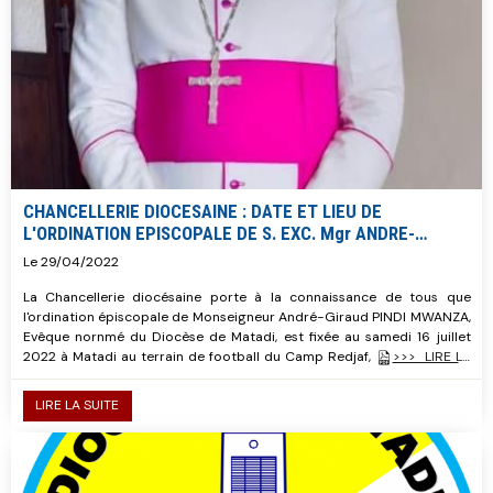
CHANCELLERIE DIOCESAINE : DATE ET LIEU DE
L'ORDINATION EPISCOPALE DE S. EXC. Mgr ANDRE-
GIRAUD PINDI
Le 29/04/2022
La Chancellerie diocésaine porte à la connaissance de tous que
l'ordination épiscopale de Monseigneur André-Giraud PINDI MWANZA,
Evêque nornmé du Diocèse de Matadi, est fixée au samedi 16 juillet
2022 à Matadi au terrain de football du Camp Redjaf,
>>> LIRE LA
SUITE ....
LIRE LA SUITE