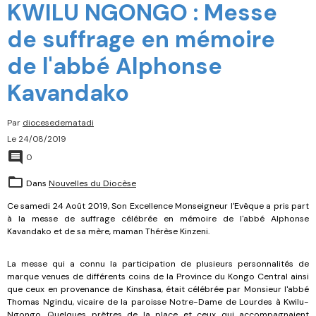
KWILU NGONGO : Messe
de suffrage en mémoire
de l'abbé Alphonse
Kavandako
Par
diocesedematadi
Le 24/08/2019
0
Dans
Nouvelles du Diocèse
Ce samedi 24 Août 2019, Son Excellence Monseigneur l'Evêque a pris part
à la messe de suffrage célébrée en mémoire de l'abbé Alphonse
Kavandako et de sa mère, maman Thérèse Kinzeni.
La messe qui a connu la participation de plusieurs personnalités de
marque venues de différents coins de la Province du Kongo Central ainsi
que ceux en provenance de Kinshasa, était célébrée par Monsieur l'abbé
Thomas Ngindu, vicaire de la paroisse Notre-Dame de Lourdes à Kwilu-
Ngongo. Quelques prêtres de la place et ceux qui accompagnaient