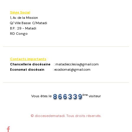
Siège Social
1, Av. de la Mission
Q/ Ville Basse C/Matadi
B.P. : 29 - Matadi
RD Congo
Contacts importants
:
Chancellerie diocésaine
: matadiecclesia@gmail.com
Economat diocésain
: ecodiomat@gmail.com
ème
Vous êtes le
visiteur
© diocesedematadi. Tous droits réservés.