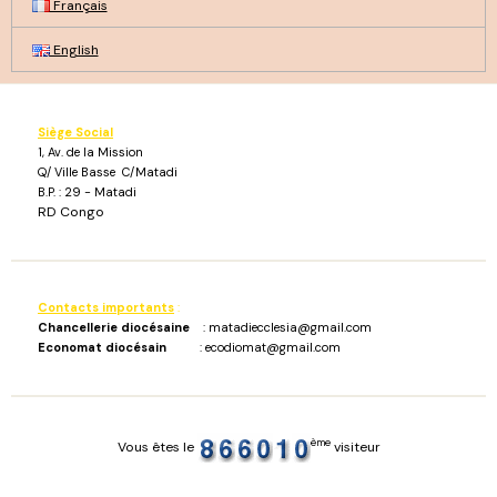
Français
English
Siège Social
1, Av. de la Mission
Q/ Ville Basse C/Matadi
B.P. : 29 - Matadi
RD Congo
Contacts importants
:
Chancellerie diocésaine
: matadiecclesia@gmail.com
Economat diocésain
: ecodiomat@gmail.com
ème
Vous êtes le
visiteur