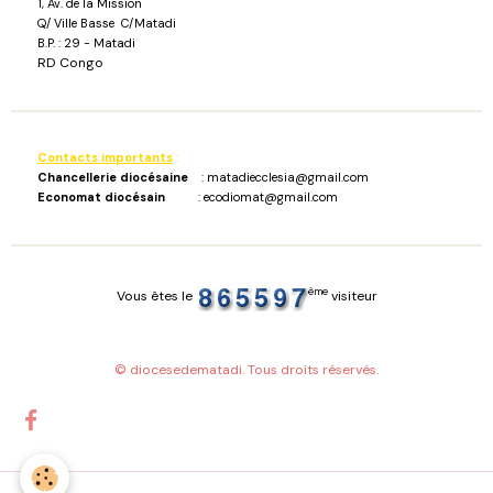
1, Av. de la Mission
Q/ Ville Basse C/Matadi
B.P. : 29 - Matadi
RD Congo
Contacts importants
:
Chancellerie diocésaine
: matadiecclesia@gmail.com
Economat diocésain
: ecodiomat@gmail.com
ème
Vous êtes le
visiteur
© diocesedematadi. Tous droits réservés.