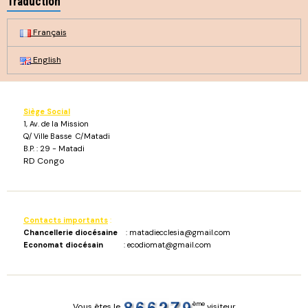
Traduction
Français
English
Siège Social
1, Av. de la Mission
Q/ Ville Basse C/Matadi
B.P. : 29 - Matadi
RD Congo
Contacts importants
:
Chancellerie diocésaine
: matadiecclesia@gmail.com
Economat diocésain
: ecodiomat@gmail.com
ème
Vous êtes le
visiteur