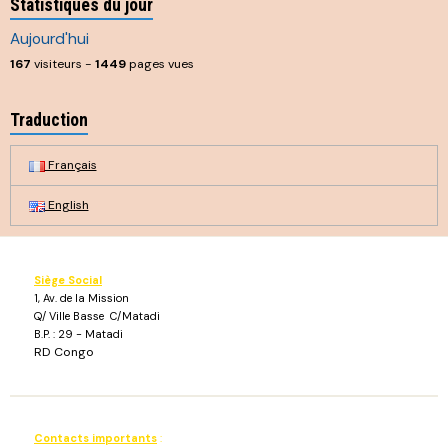
Statistiques du jour
Aujourd'hui
167
visiteurs -
1449
pages vues
Traduction
Français
English
Siège Social
1, Av. de la Mission
Q/ Ville Basse C/Matadi
B.P. : 29 - Matadi
RD Congo
Contacts importants
: