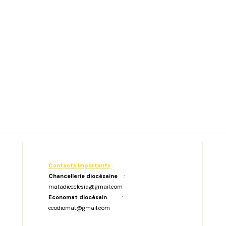
Contacts importants
:
Chancellerie diocésaine
:
matadiecclesia@gmail.com
Economat diocésain
:
ecodiomat@gmail.com