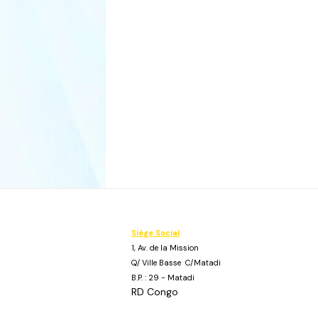
Siège Social
1, Av. de la Mission
Q/ Ville Basse C/Matadi
B.P. : 29 - Matadi
RD Congo