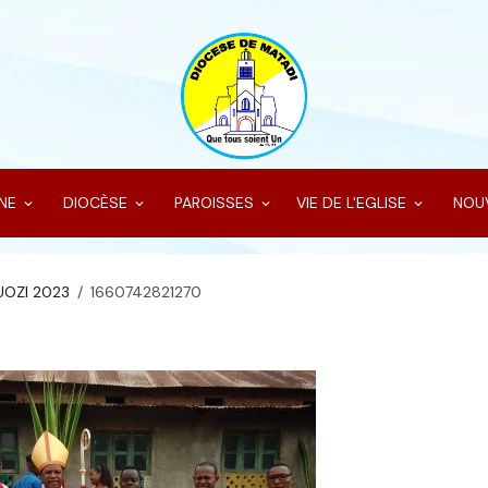
INE
DIOCÈSE
PAROISSES
VIE DE L'EGLISE
NOU
LUOZI 2023
1660742821270