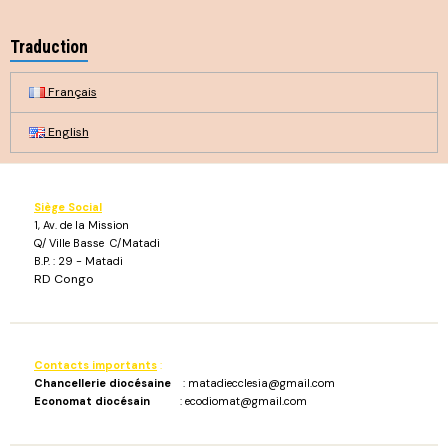
Traduction
Français
English
Siège Social
1, Av. de la Mission
Q/ Ville Basse C/Matadi
B.P. : 29 - Matadi
RD Congo
Contacts importants
:
Chancellerie diocésaine
: matadiecclesia@gmail.com
Economat diocésain
: ecodiomat@gmail.com