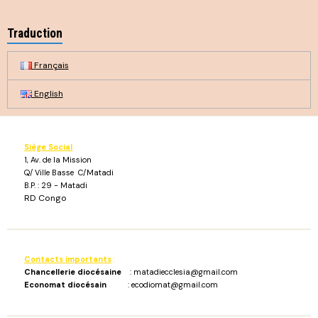
Traduction
Français
English
Siège Social
1, Av. de la Mission
Q/ Ville Basse C/Matadi
B.P. : 29 - Matadi
RD Congo
Contacts importants
:
Chancellerie diocésaine
: matadiecclesia@gmail.com
Economat diocésain
: ecodiomat@gmail.com