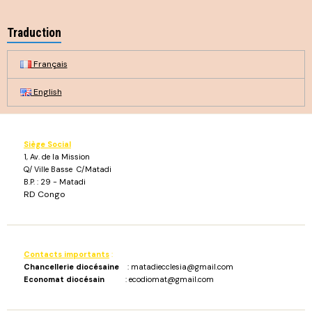
Traduction
Français
English
Siège Social
1, Av. de la Mission
Q/ Ville Basse C/Matadi
B.P. : 29 - Matadi
RD Congo
Contacts importants
:
Chancellerie diocésaine
: matadiecclesia@gmail.com
Economat diocésain
: ecodiomat@gmail.com