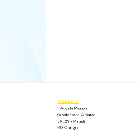
Siège Social
1, Av. de la Mission
Q/ Ville Basse C/Matadi
B.P. : 29 - Matadi
RD Congo