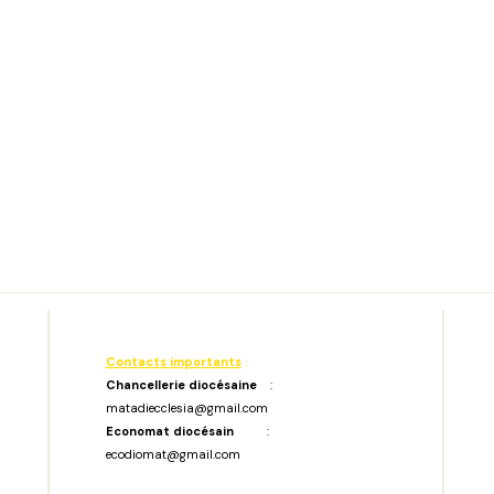
Contacts importants
:
Chancellerie diocésaine
:
matadiecclesia@gmail.com
Economat diocésain
:
ecodiomat@gmail.com