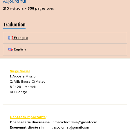
Aujourd'hui
210
visiteurs -
358
pages vues
Traduction
Français
English
Siège Social
1, Av. de la Mission
Q/ Ville Basse C/Matadi
B.P. : 29 - Matadi
RD Congo
Contacts importants
:
Chancellerie diocésaine
: matadiecclesia@gmail.com
Economat diocésain
: ecodiomat@gmail.com