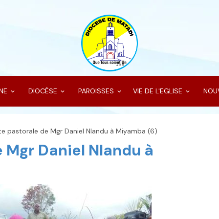
INE
DIOCÈSE
PAROISSES
VIE DE L'EGLISE
NOU
ite pastorale de Mgr Daniel Nlandu à Miyamba (6)
e Mgr Daniel Nlandu à