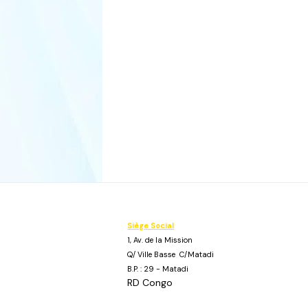
Siège Social
1, Av. de la Mission
Q/ Ville Basse C/Matadi
B.P. : 29 - Matadi
RD Congo