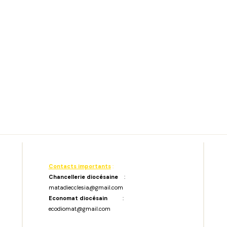
Contacts importants
:
Chancellerie diocésaine
:
matadiecclesia@gmail.com
Economat diocésain
:
ecodiomat@gmail.com