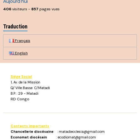
Aujourd'hui
406
visiteurs -
857
pages vues
Traduction
Français
English
Siège Social
1, Av. de la Mission
Q/ Ville Basse C/Matadi
B.P. : 29 - Matadi
RD Congo
Contacts importants
:
Chancellerie diocésaine
: matadiecclesia@gmail.com
Economat diocésain
: ecodiomat@gmail.com