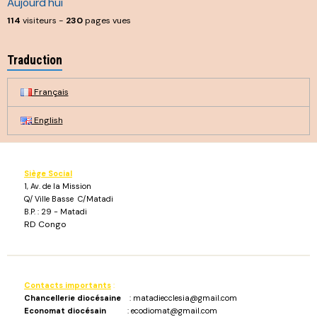
Aujourd'hui
114
visiteurs -
230
pages vues
Traduction
Français
English
Siège Social
1, Av. de la Mission
Q/ Ville Basse C/Matadi
B.P. : 29 - Matadi
RD Congo
Contacts importants
:
Chancellerie diocésaine
: matadiecclesia@gmail.com
Economat diocésain
: ecodiomat@gmail.com