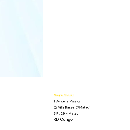
Siège Social
1, Av. de la Mission
Q/ Ville Basse C/Matadi
B.P. : 29 - Matadi
RD Congo