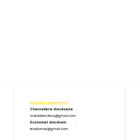
Contacts importants
:
Chancellerie diocésaine
:
matadiecclesia@gmail.com
Economat diocésain
:
ecodiomat@gmail.com