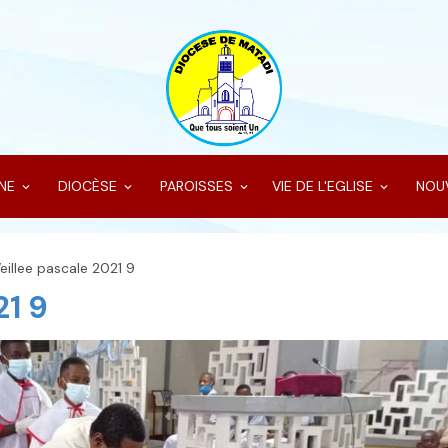
INE
DIOCÈSE
PAROISSES
VIE DE L'EGLISE
NOU
eillee pascale 2021 9
21 9