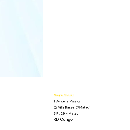
Siège Social
1, Av. de la Mission
Q/ Ville Basse C/Matadi
B.P. : 29 - Matadi
RD Congo