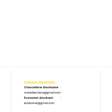
Contacts importants
:
Chancellerie diocésaine
:
matadiecclesia@gmail.com
Economat diocésain
:
ecodiomat@gmail.com