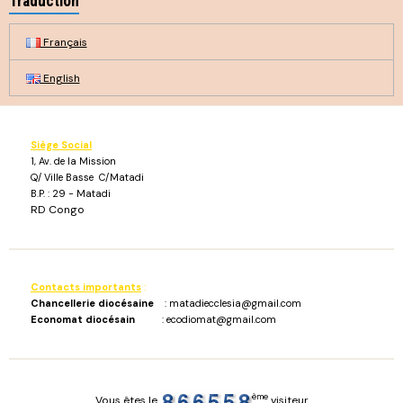
Traduction
Français
English
Siège Social
1, Av. de la Mission
Q/ Ville Basse C/Matadi
B.P. : 29 - Matadi
RD Congo
Contacts importants
:
Chancellerie diocésaine
: matadiecclesia@gmail.com
Economat diocésain
: ecodiomat@gmail.com
ème
Vous êtes le
visiteur