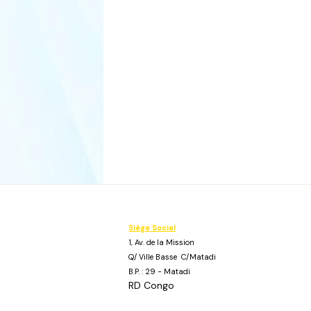
Siège Social
1, Av. de la Mission
Q/ Ville Basse C/Matadi
B.P. : 29 - Matadi
RD Congo