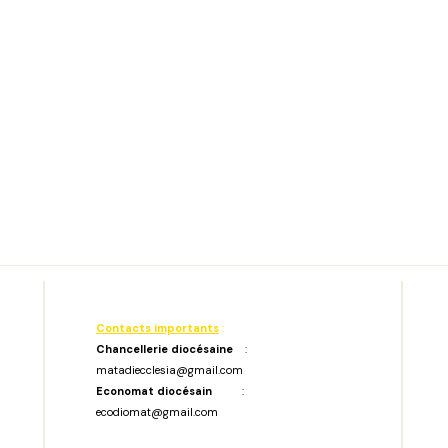
Contacts importants
:
Chancellerie diocésaine
:
matadiecclesia@gmail.com
Economat diocésain
:
ecodiomat@gmail.com