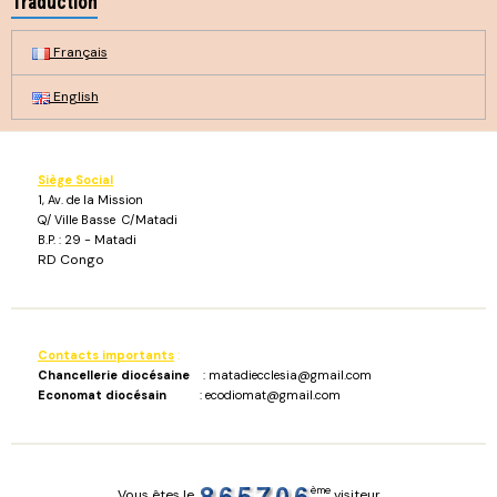
Traduction
Français
English
Siège Social
1, Av. de la Mission
Q/ Ville Basse C/Matadi
B.P. : 29 - Matadi
RD Congo
Contacts importants
:
Chancellerie diocésaine
: matadiecclesia@gmail.com
Economat diocésain
: ecodiomat@gmail.com
ème
Vous êtes le
visiteur