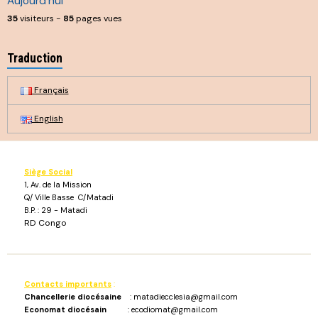
Aujourd'hui
35
visiteurs -
85
pages vues
Traduction
Français
English
Siège Social
1, Av. de la Mission
Q/ Ville Basse C/Matadi
B.P. : 29 - Matadi
RD Congo
Contacts importants
:
Chancellerie diocésaine
: matadiecclesia@gmail.com
Economat diocésain
: ecodiomat@gmail.com