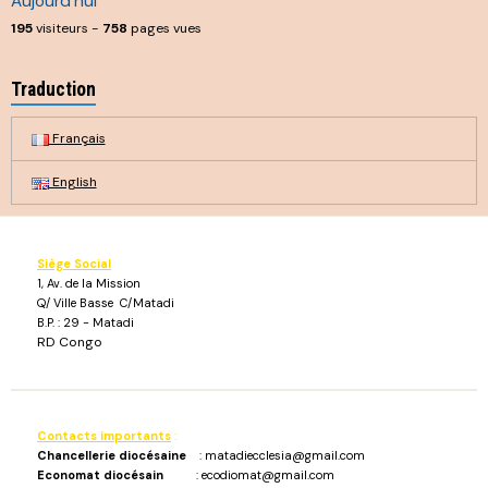
Aujourd'hui
195
visiteurs -
758
pages vues
Traduction
Français
English
Siège Social
1, Av. de la Mission
Q/ Ville Basse C/Matadi
B.P. : 29 - Matadi
RD Congo
Contacts importants
:
Chancellerie diocésaine
: matadiecclesia@gmail.com
Economat diocésain
: ecodiomat@gmail.com