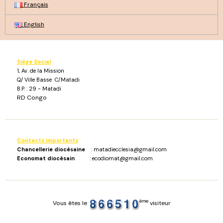
Français
English
Siège Social
1, Av. de la Mission
Q/ Ville Basse C/Matadi
B.P. : 29 - Matadi
RD Congo
Contacts importants
:
Chancellerie diocésaine
: matadiecclesia@gmail.com
Economat diocésain
: ecodiomat@gmail.com
ème
Vous êtes le
visiteur