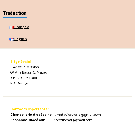
Traduction
Français
English
Siège Social
1, Av. de la Mission
Q/ Ville Basse C/Matadi
B.P. : 29 - Matadi
RD Congo
Contacts importants
:
Chancellerie diocésaine
: matadiecclesia@gmail.com
Economat diocésain
: ecodiomat@gmail.com