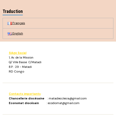
Traduction
Français
English
Siège Social
1, Av. de la Mission
Q/ Ville Basse C/Matadi
B.P. : 29 - Matadi
RD Congo
Contacts importants
:
Chancellerie diocésaine
: matadiecclesia@gmail.com
Economat diocésain
: ecodiomat@gmail.com