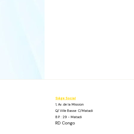
Siège Social
1, Av. de la Mission
Q/ Ville Basse C/Matadi
B.P. : 29 - Matadi
RD Congo