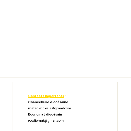
Contacts importants
:
Chancellerie diocésaine
:
matadiecclesia@gmail.com
Economat diocésain
:
ecodiomat@gmail.com