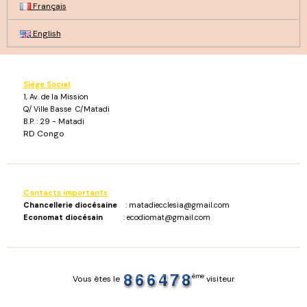
Français
English
Siège Social
1, Av. de la Mission
Q/ Ville Basse C/Matadi
B.P. : 29 - Matadi
RD Congo
Contacts importants
:
Chancellerie diocésaine
: matadiecclesia@gmail.com
Economat diocésain
: ecodiomat@gmail.com
ème
Vous êtes le
visiteur