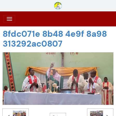
8fdc071e 8b48 4e9f 8a98
313292ac0807