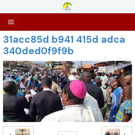
31acc85d b941 415d adca
340ded0f9f9b