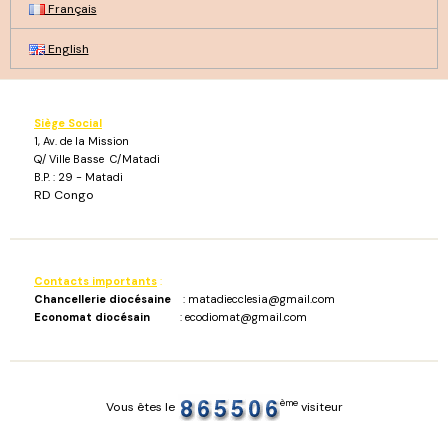
Français
English
Siège Social
1, Av. de la Mission
Q/ Ville Basse C/Matadi
B.P. : 29 - Matadi
RD Congo
Contacts importants
:
Chancellerie diocésaine
: matadiecclesia@gmail.com
Economat diocésain
: ecodiomat@gmail.com
ème
Vous êtes le
visiteur