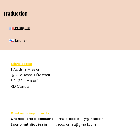
Traduction
Français
English
Siège Social
1, Av. de la Mission
Q/ Ville Basse C/Matadi
B.P. : 29 - Matadi
RD Congo
Contacts importants
:
Chancellerie diocésaine
: matadiecclesia@gmail.com
Economat diocésain
: ecodiomat@gmail.com