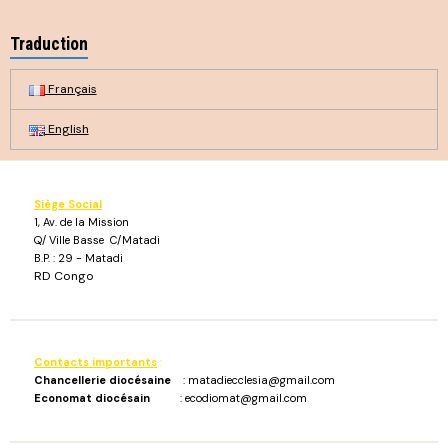
Traduction
Français
English
Siège Social
1, Av. de la Mission
Q/ Ville Basse C/Matadi
B.P. : 29 - Matadi
RD Congo
Contacts importants
:
Chancellerie diocésaine
: matadiecclesia@gmail.com
Economat diocésain
: ecodiomat@gmail.com