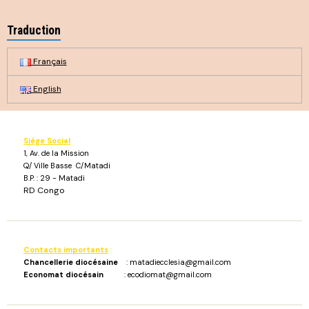
Traduction
Français
English
Siège Social
1, Av. de la Mission
Q/ Ville Basse C/Matadi
B.P. : 29 - Matadi
RD Congo
Contacts importants
:
Chancellerie diocésaine
: matadiecclesia@gmail.com
Economat diocésain
: ecodiomat@gmail.com