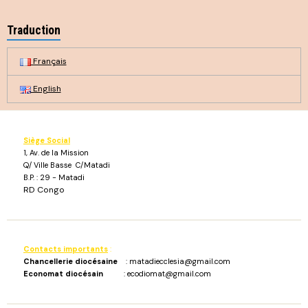
Traduction
Français
English
Siège Social
1, Av. de la Mission
Q/ Ville Basse C/Matadi
B.P. : 29 - Matadi
RD Congo
Contacts importants
:
Chancellerie diocésaine
: matadiecclesia@gmail.com
Economat diocésain
: ecodiomat@gmail.com