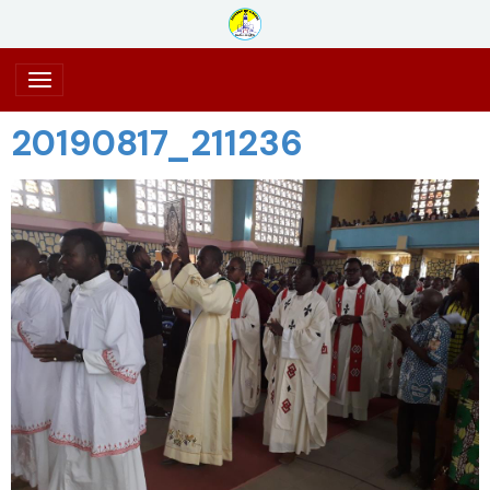
20190817_211236