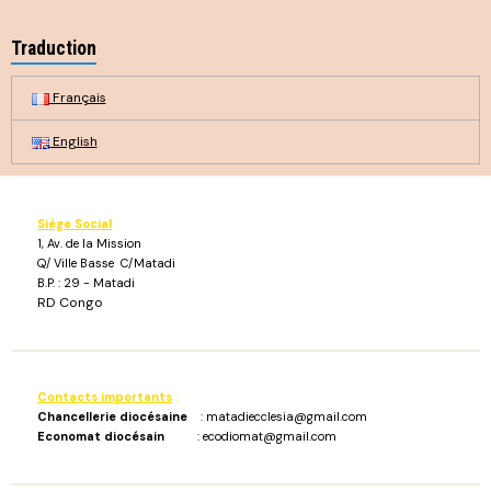
Traduction
Français
English
Siège Social
1, Av. de la Mission
Q/ Ville Basse C/Matadi
B.P. : 29 - Matadi
RD Congo
Contacts importants
:
Chancellerie diocésaine
: matadiecclesia@gmail.com
Economat diocésain
: ecodiomat@gmail.com