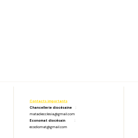
Contacts importants
:
Chancellerie diocésaine
:
matadiecclesia@gmail.com
Economat diocésain
:
ecodiomat@gmail.com