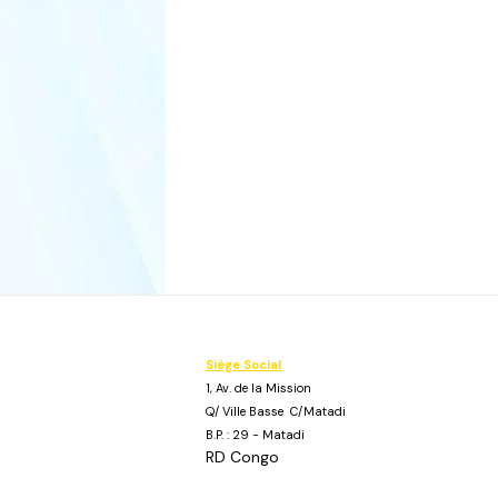
Siège Social
1, Av. de la Mission
Q/ Ville Basse C/Matadi
B.P. : 29 - Matadi
RD Congo