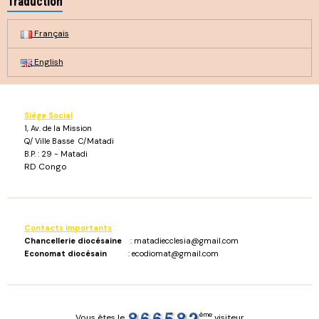
Traduction
Français
English
Siège Social
1, Av. de la Mission
Q/ Ville Basse C/Matadi
B.P. : 29 - Matadi
RD Congo
Contacts importants
:
Chancellerie diocésaine
: matadiecclesia@gmail.com
Economat diocésain
: ecodiomat@gmail.com
ème
Vous êtes le
visiteur