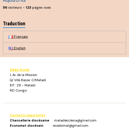
Aujourd'hui
56
visiteurs -
123
pages vues
Traduction
Français
English
Siège Social
1, Av. de la Mission
Q/ Ville Basse C/Matadi
B.P. : 29 - Matadi
RD Congo
Contacts importants
:
Chancellerie diocésaine
: matadiecclesia@gmail.com
Economat diocésain
: ecodiomat@gmail.com