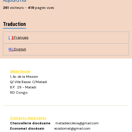
Aujourd'hui
261
visiteurs -
419
pages vues
Traduction
Français
English
Siège Social
1, Av. de la Mission
Q/ Ville Basse C/Matadi
B.P. : 29 - Matadi
RD Congo
Contacts importants
:
Chancellerie diocésaine
: matadiecclesia@gmail.com
Economat diocésain
: ecodiomat@gmail.com