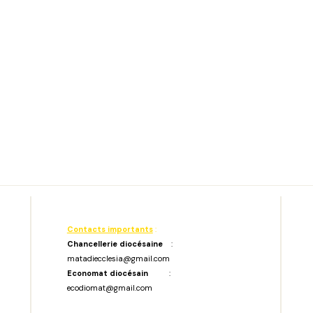
Contacts importants
:
Chancellerie diocésaine
:
matadiecclesia@gmail.com
Economat diocésain
:
ecodiomat@gmail.com