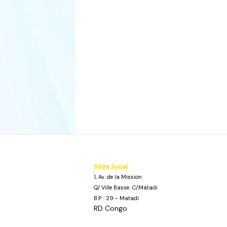
Siège Social
1, Av. de la Mission
Q/ Ville Basse C/Matadi
B.P. : 29 - Matadi
RD Congo