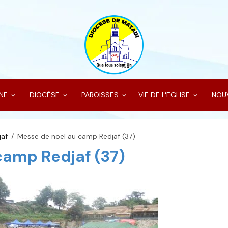
INE
DIOCÈSE
PAROISSES
VIE DE L'EGLISE
NOU
jaf
Messe de noel au camp Redjaf (37)
camp Redjaf (37)