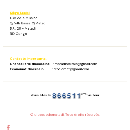
Siège Social
1, Av. de la Mission
Q/ Ville Basse C/Matadi
B.P. : 29 - Matadi
RD Congo
Contacts importants
:
Chancellerie diocésaine
: matadiecclesia@gmail.com
Economat diocésain
: ecodiomat@gmail.com
ème
Vous êtes le
visiteur
© diocesedematadi. Tous droits réservés.