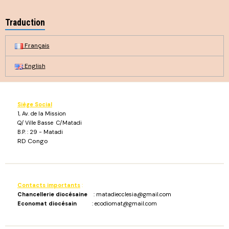
Traduction
Français
English
Siège Social
1, Av. de la Mission
Q/ Ville Basse C/Matadi
B.P. : 29 - Matadi
RD Congo
Contacts importants
:
Chancellerie diocésaine
: matadiecclesia@gmail.com
Economat diocésain
: ecodiomat@gmail.com