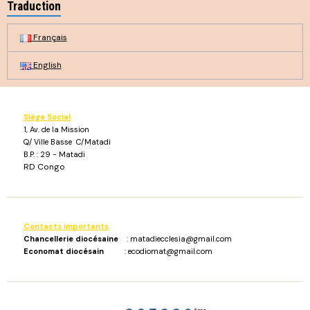
Traduction
Français
English
Siège Social
1, Av. de la Mission
Q/ Ville Basse C/Matadi
B.P. : 29 - Matadi
RD Congo
Contacts importants
:
Chancellerie diocésaine
: matadiecclesia@gmail.com
Economat diocésain
: ecodiomat@gmail.com