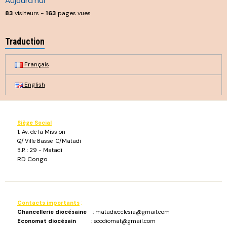
Aujourd'hui
83
visiteurs -
163
pages vues
Traduction
Français
English
Siège Social
1, Av. de la Mission
Q/ Ville Basse C/Matadi
B.P. : 29 - Matadi
RD Congo
Contacts importants
:
Chancellerie diocésaine
: matadiecclesia@gmail.com
Economat diocésain
: ecodiomat@gmail.com