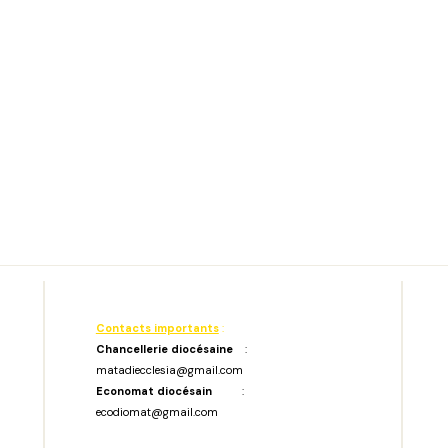
Contacts importants
:
Chancellerie diocésaine
:
matadiecclesia@gmail.com
Economat diocésain
:
ecodiomat@gmail.com