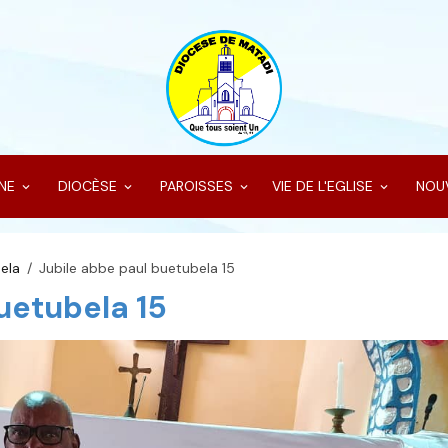
INE
DIOCÈSE
PAROISSES
VIE DE L'EGLISE
NOU
ela
Jubile abbe paul buetubela 15
uetubela 15