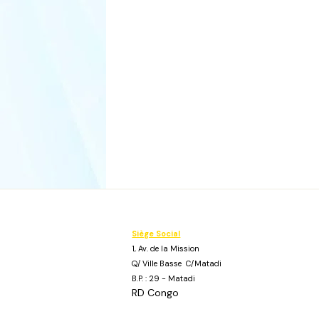
Siège Social
1, Av. de la Mission
Q/ Ville Basse C/Matadi
B.P. : 29 - Matadi
RD Congo