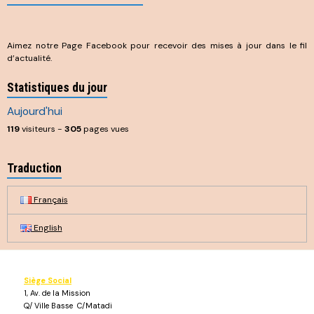
Aimez notre Page Facebook pour recevoir des mises à jour dans le fil
d’actualité.
Statistiques du jour
Aujourd'hui
119
visiteurs -
305
pages vues
Traduction
Français
English
Siège Social
1, Av. de la Mission
Q/ Ville Basse C/Matadi